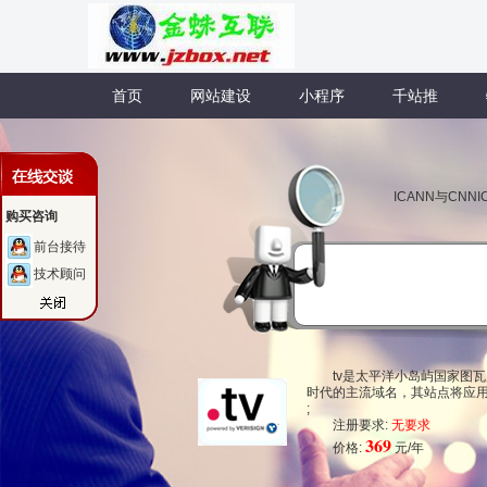
首页
网站建设
小程序
千站推
ICANN与CN
购买咨询
前台接待
技术顾问
tv是太平洋小岛屿国家图
时代的主流域名，其站点将应用
;
注册要求:
无要求
369
价格:
元/年