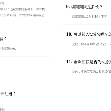
字符。
9.
续期期限是多长？
、以及"-"（英文中的连词号，即中横
能用作开头和结尾。注*中文域名实际是
续期期限从1年到10年不等
10.
可以转入tv域名吗？
费？
是的，tv域名可以进行转入
进行续费生效。
11.
金蛛互联是否为tv提供
是的，金蛛互联为tv 提供IDN
公开注册？
待删除