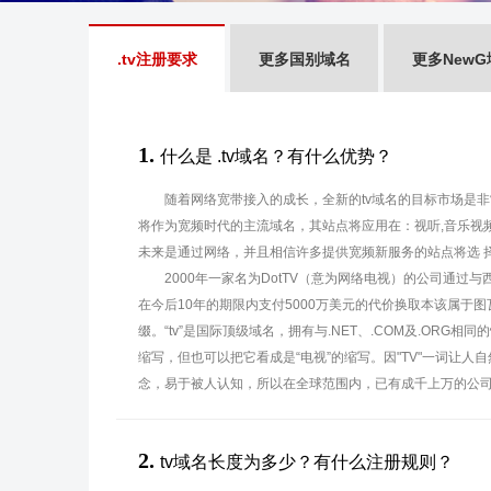
.tv注册要求
更多国别域名
更多NewG
1.
什么是 .tv域名？有什么优势？
随着网络宽带接入的成长，全新的tv域名的目标市场是非
将作为宽频时代的主流域名，其站点将应用在：视听,音乐视
未来是通过网络，并且相信许多提供宽频新服务的站点将选 
2000年一家名为DotTV（意为网络电视）的公司通过
在今后10年的期限内支付5000万美元的代价换取本该属于图瓦
缀。“tv”是国际顶级域名，拥有与.NET、.COM及.ORG相同的性
缩写，但也可以把它看成是“电视”的缩写。因"TV"一词让人
念，易于被人认知，所以在全球范围内，已有成千上万的公司
2.
tv域名长度为多少？有什么注册规则？