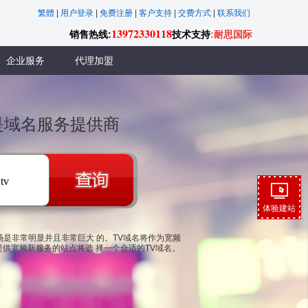
繁體
|
用户登录
|
免费注册
|
客户支持
|
交费方式
|
联系我们
13972330118
销售热线:
技术支持
:耐思国际
企业服务
代理加盟
联是域名服务提供商
.tv
体验建站
市场是非常明显并且非常巨大 的。TV域名将作为宽频
供宽频新服务的站点将选 择一个合适的TV域名。