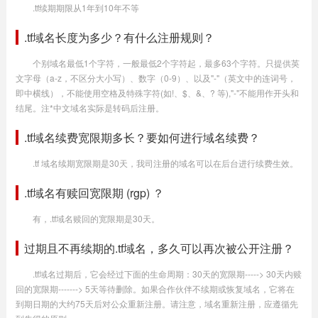
.tf续期期限从1年到10年不等
.tf域名长度为多少？有什么注册规则？
个别域名最低1个字符，一般最低2个字符起，最多63个字符。只提供英
文字母（a-z，不区分大小写）、数字（0-9）、以及"-"（英文中的连词号，
即中横线），不能使用空格及特殊字符(如!、$、&、? 等),"-"不能用作开头和
结尾。注*中文域名实际是转码后注册。
.tf域名续费宽限期多长？要如何进行域名续费？
.tf 域名续期宽限期是30天，我司注册的域名可以在后台进行续费生效。
.tf域名有赎回宽限期 (rgp) ？
有，.tf域名赎回的宽限期是30天。
过期且不再续期的.tf域名，多久可以再次被公开注册？
.tf域名过期后，它会经过下面的生命周期：30天的宽限期-----> 30天内赎
回的宽限期-------> 5天等待删除。如果合作伙伴不续期或恢复域名，它将在
到期日期的大约75天后对公众重新注册。请注意，域名重新注册，应遵循先