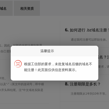
G域名
相关资质
6.
如何进行 .bz域名注册
通过我司注册可以即刻生效。
的域名。因此，对那些未能注册到所愿
温馨提示
册自己需要的域名。
7.
谁可以注册 .bz域名
根据工信部的要求，未批复域名后缀的域名不
想了解.bz域名的注册要求，
能注册！此页面仅供信息资料展示。
字符。
8.
注册期限是多长？
、以及"-"（英文中的连词号，即中横
能用作开头和结尾。注*中文域名实际是
注册期限从1年到10年不等。