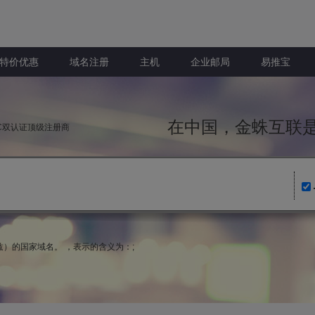
特价优惠
域名注册
主机
企业邮局
易推宝
在中国，金蛛互
NIC双认证顶级注册商
（伯利兹）的国家域名。 ，表示的含义为：;