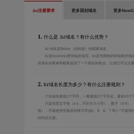
.bz注册要求
更多国别域名
更多New
1.
什么是 .bz域名？有什么优势？
bz 域名是Belize（伯利兹）的国家域名。
bz是business更简练的缩写。bz是无限制的和较新
的域名的商家和顾客提供了一个很好的机会，让他们可以注
2.
bz域名长度为多少？有什么注册规则？
个别域名最低1个字符，一般最低2个字符起，最多63个
只提供英文字母（a-z，不区分大小写）、数字（0-9）
线），不能使用空格及特殊字符(如!、$、&、? 等),"-"不
转码后注册。