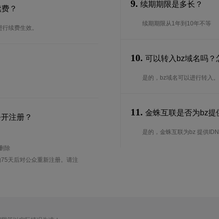
9.
续期期限是多长？
续费？
续期期限从1年到10年不等
进行续费生效。
10.
可以转入bz域名吗？
是的，bz域名可以进行转入
11.
金蛛互联是否为bz提供
公开注册？
是的，金蛛互联为bz 提供IDN
待删除
75天后对公众重新注册。请注