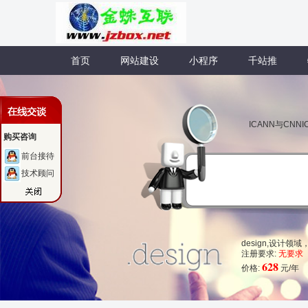
首页
网站建设
小程序
千站推
ICANN与CN
购买咨询
前台接待
技术顾问
design,设计
注册要求:
无要求
628
价格:
元/年