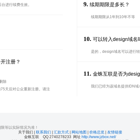
9.
续期期限是多长？
在后台进行续费生效。
续期期限从1年到10年不等
10.
可以转入design域
是的，design域名可以进
公开注册？
11.
金蛛互联是否为desig
待删除
我们已经为该域名提供IDN域
75天后对公众重新注册。请注
期限等以实际情况为准！
关于我们 |
联系我们
|
汇款方式
|
网站地图
|
价格总览
|
友情链接
金蛛互联 QQ 2740278233 网址
http://www.jzbox.net/