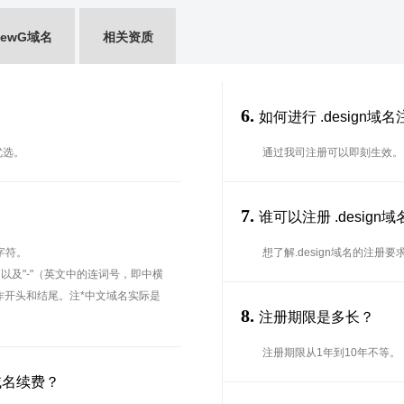
ewG域名
相关资质
6.
如何进行 .design域
优选。
通过我司注册可以即刻生效。
7.
？
谁可以注册 .desig
字符。
想了解.design域名的注册
、以及"-"（英文中的连词号，即中横
能用作开头和结尾。注*中文域名实际是
8.
注册期限是多长？
注册期限从1年到10年不等。
域名续费？