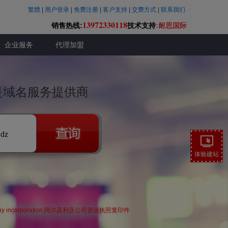
繁體
|
用户登录
|
免费注册
|
客户支持
|
交费方式
|
联系我们
13972330118
销售热线:
技术支持
:耐思国际
企业服务
代理加盟
联是域名服务提供商
.dz
体验建站
erian company incorporation.阿尔及利亚公司营业执照复印件