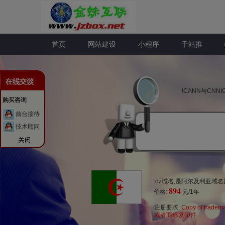
首页
网站建设
小程序
千站推
ICANN与CN
购买咨询
前台接待
技术顾问
.dz域名,是阿尔及利亚
894
价格:
元/1年
注册要求:
Copy of tradem
或者商标复印件