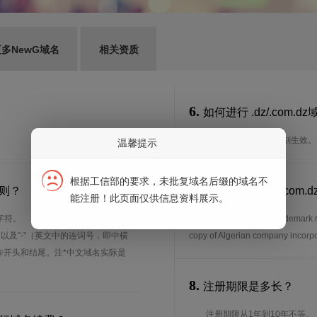
多NewG域名
相关资质
6.
如何进行 .dz/.com.
通过我司注册可以即刻生效。
温馨提示
根据工信部的要求，未批复域名后缀的域名不
7.
规则？
谁可以注册 .dz/.c
能注册！此页面仅供信息资料展示。
字符。
特殊要求:Copy of trademark regi
、以及"-"（英文中的连词号，即中横
copy of Algerian compan
能用作开头和结尾。注*中文域名实际是
8.
注册期限是多长？
注册期限从1年到10年不等。