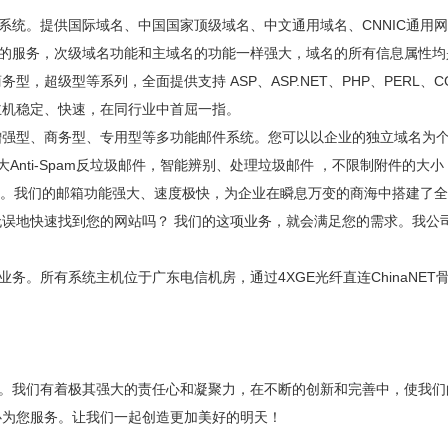
统。提供国际域名、中国国家顶级域名、中文通用域名、CNNIC通用网址、T
名的服务，次级域名功能和主域名的功能一样强大，域名的所有信息属性
，超级型等系列，全面提供支持 ASP、ASP.NET、PHP、PERL
主机稳定、快速，在同行业中首屈一指。
强型、商务型、专用型等多功能邮件系统。您可以以企业的独立域名为个
nti-Spam反垃圾邮件，智能辨别、处理垃圾邮件 ，不限制附件的大小，
美观。我们的邮箱功能强大、速度极快，为企业在瞬息万变的商海中搭建了
误地快速找到您的网站吗？ 我们的这项业务，就会满足您的需求。我公司
务。所有系统主机位于广东电信机房，通过4XGE光纤直连ChinaNE
标。我们有着极其强大的责任心和凝聚力，在不断的创新和完善中，使我
为您服务。让我们一起创造更加美好的明天！