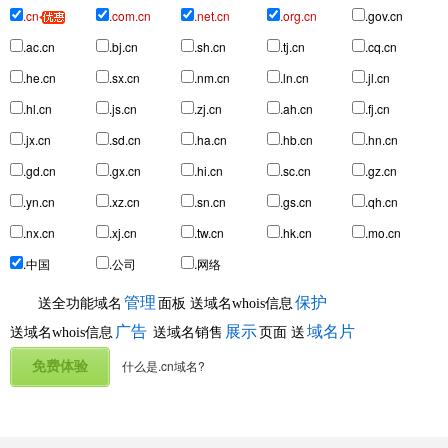
.cn
.com.cn
.net.cn
.org.cn
.gov.cn
.ac.cn
.bj.cn
.sh.cn
.tj.cn
.cq.cn
.he.cn
.sx.cn
.nm.cn
.ln.cn
.jl.cn
.hl.cn
.js.cn
.zj.cn
.ah.cn
.fj.cn
.jx.cn
.sd.cn
.ha.cn
.hb.cn
.hn.cn
.gd.cn
.gx.cn
.hi.cn
.sc.cn
.gz.cn
.yn.cn
.xz.cn
.sn.cn
.gs.cn
.qh.cn
.nx.cn
.xj.cn
.tw.cn
.hk.cn
.mo.cn
.中国
.公司
.网络
管理
保护
送全功能域名
面板
送域名whois信息
广告
展示
域名片
送域名whois信息
送域名销售
页面
送
什么是.cn域名?