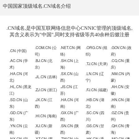
中国国家顶级域名.CN域名介绍
.CN域名,是中国互联网络信息中心CNNIC管理的顶级域名,
其含义表示为"中国",同时支持省级等共40余种后缀注册
.COM.CN (公
.NET.CN (网
.ORG.CN (组
.GOV.CN (政
.CN (中国)
司)
络)
织)
府)
.AC.CN (学
.BJ.CN (北
.SH.CN (上
.CQ.CN (重
.TJ.CN (天津)
术)
京)
海)
庆)
.HA.CN (河
.SX.CN (山
.LN.CN (辽
.NM.CN (内
.JL.CN (吉林)
北)
西)
宁)
蒙)
.HL.CN (黑龙
.JS.CN (江
.AH.CN (安
.ZJ.CN (浙江)
.FJ.CN (福建)
江)
苏)
徽)
.SD.CN (山
.JX.CN (江
.HA.CN (河
.HB.CN (湖
.HN.CN (湖
东)
西)
南)
北)
南)
.GD.CN (广
.GX.CN (广
.SC.CN (四
.GZ.CN (贵
.HI.CN (海南)
东)
西)
川)
州)
.YN.CN (云
.XJ.CN (新
.SN.CN (陕
.GS.CN (甘
.QH.CN (青
南)
疆)
西)
肃)
海)
.NX.CN (宁
.XZ.CN (西
.TW.CN (台
.HK.CN (香
.MO.CN (澳