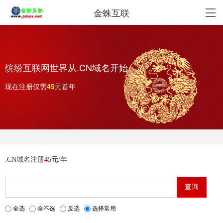
金蛛互联
缤纷互联网世界从.CN域名开始
现在注册仅需
元首年
.CN域名注册
45
元/年
全选
全不选
反选
选择常用